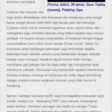
sentiasa meningkat.
Florina Jelbin, 26 tahun, Guru Tadika
(swasta), Petaling Jaya
Cabaran dan tekanan dari
segi emosi disebabkan oleh kerisauan dan ketakutan yang sangat
besar sangat dirasai lebih-lebih lagi berada jauh dari keluarga.
Cabaran untuk keluar membeli keperluan asas seperti beras dan
sebagainya juga memberi tekanan yang hebat kepada saya secara
peribadi. Ini kerana situasi yang berlaku di kawasan tempat tinggal
menyebabkan kami takut untuk berada di luar rumah. Selain itu,
kerisauan akan kehilangan pekerjaan juga bertambah apabila
beberapa buah sekolah swasta yang berdekatan dengan sekolah
tempat saya mengajar terpaksa dijual kerana tidak mampu
membayar gaji pekerja dan ibu bapa tidak lagi menghantar anak
mereka ke sekolah. Kerisauan turut bertambah apabila memikirkan
tentang keadaan keluarga di kampung dan tidak dapat berhubung
dengan mereka kerana rangkaian internet yang tidak lancar di
kampung.
Namun, sebagai seorang katolik saya mendapatkan kekuatan saya
sendiri melalui doa. Sepanjang PKP, saya banyak meluangkan
masa berdoa, membuat renungan dan berbicara dengan Tuhan
secara peribadi. Selain daripada doa peribadi, saya juga sentiasa