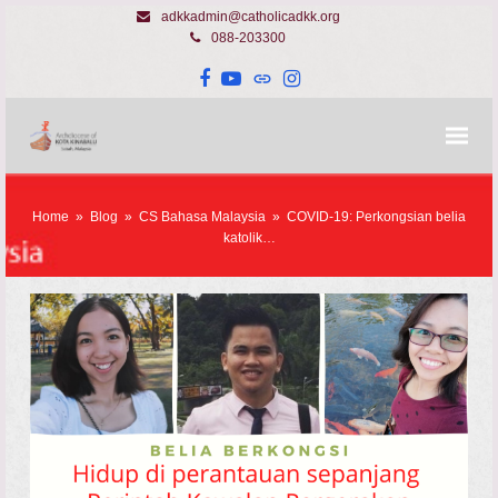
adkkadmin@catholicadkk.org
088-203300
Facebook
YouTube
Website
Instagram
Home
»
Blog
»
CS Bahasa Malaysia
»
COVID-19: Perkongsian belia
katolik…