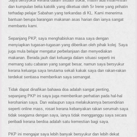
Saya bersyukur kerana dalam situasi sukar, masih ada insan-insan
dan kumpulan belia katolik yang diketuai oleh Sr Irene yang prihatin
terhadap pelajar Sabahan yang terkandas di KL. Kami menerima
bantuan berupa barangan makanan asas harian dan ianya sangat
membantu kami.
Sepanjang PKP, saya menghabiskan masa saya dengan
menyiapkan tugasan-tugasan yang diberikan oleh pihak kolej. Saya
juga mula belajar mengatur perbelanjaan dan menyediakan
makanan. Berada jauh dari keluarga dalam situasi seperti ini
memang satu cabaran yang sangat besar, namun saya bersyukur
kerana keluarga saya terutama sekali kakak saya dan rakan-rakan
terdekat sentiasa memberikan saya semangat.
Tidak dapat dinafikan bahawa doa adalah sangat penting,
sepanjang PKP ini saya juga memberikan perhatian pada hal-hal
kerohanian saya. Dan walaupun saya melakukannya bersendirian
seperti online mass, rosari kerana kebanyakan rakan serumah saya
tidak seagama dengan saya, ianya tidak mengganggu saya secara
peribadi kerana berdoa adalah satu kemestian bagi saya.
PKP ini mengajar saya lebih banyak bersyukur dan lebih dekat