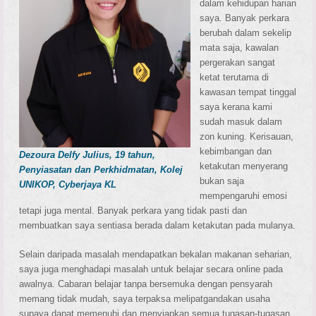
dalam kehidupan harian
saya. Banyak perkara
berubah dalam sekelip
mata saja, kawalan
pergerakan sangat
ketat terutama di
kawasan tempat tinggal
saya kerana kami
sudah masuk dalam
zon kuning. Kerisauan,
kebimbangan dan
Dezoura Delfy Julius, 19 tahun,
ketakutan menyerang
Penyiasatan dan Perkhidmatan, Kolej
bukan saja
UNIKOP, Cyberjaya KL
mempengaruhi emosi
tetapi juga mental. Banyak perkara yang tidak pasti dan
membuatkan saya sentiasa berada dalam ketakutan pada mulanya.
Selain daripada masalah mendapatkan bekalan makanan seharian,
saya juga menghadapi masalah untuk belajar secara online pada
awalnya. Cabaran belajar tanpa bersemuka dengan pensyarah
memang tidak mudah, saya terpaksa melipatgandakan usaha
supaya dapat memenuhi dan menyiapkan semua tugasan-tugasan