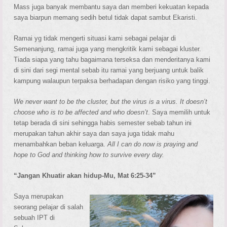
Mass juga banyak membantu saya dan memberi kekuatan kepada
saya biarpun memang sedih betul tidak dapat sambut Ekaristi.
Ramai yg tidak mengerti situasi kami sebagai pelajar di
Semenanjung, ramai juga yang mengkritik kami sebagai kluster.
Tiada siapa yang tahu bagaimana terseksa dan menderitanya kami
di sini dari segi mental sebab itu ramai yang berjuang untuk balik
kampung walaupun terpaksa berhadapan dengan risiko yang tinggi.
We never want to be the cluster, but the virus is a virus. It doesn’t
choose who is to be affected and who doesn’t
. Saya memilih untuk
tetap berada di sini sehingga habis semester sebab tahun ini
merupakan tahun akhir saya dan saya juga tidak mahu
menambahkan beban keluarga.
All I can do now is praying and
hope to God and thinking how to survive every day.
“Jangan Khuatir akan hidup-Mu, Mat 6:25-34”
Saya merupakan
seorang pelajar di salah
sebuah IPT di