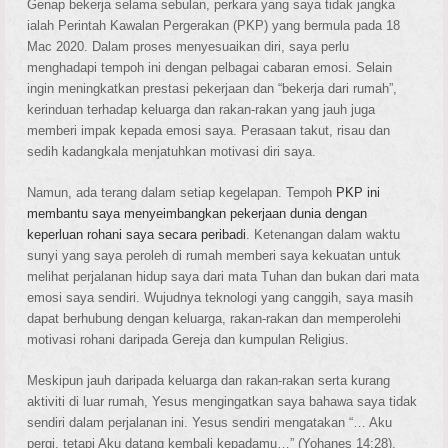
Genap bekerja selama sebulan, perkara yang saya tidak jangka
ialah Perintah Kawalan Pergerakan (PKP) yang bermula pada 18
Mac 2020. Dalam proses menyesuaikan diri, saya perlu
menghadapi tempoh ini dengan pelbagai cabaran emosi. Selain
ingin meningkatkan prestasi pekerjaan dan “bekerja dari rumah”,
kerinduan terhadap keluarga dan rakan-rakan yang jauh juga
memberi impak kepada emosi saya. Perasaan takut, risau dan
sedih kadangkala menjatuhkan motivasi diri saya.
Namun, ada terang dalam setiap kegelapan. Tempoh
PKP ini
membantu saya menyeimbangkan pekerjaan dunia dengan
keperluan rohani saya secara peribadi
. Ketenangan dalam waktu
sunyi yang saya peroleh di rumah memberi saya kekuatan untuk
melihat perjalanan hidup saya dari mata Tuhan dan bukan dari mata
emosi saya sendiri. Wujudnya teknologi yang canggih, saya masih
dapat berhubung dengan keluarga, rakan-rakan dan memperolehi
motivasi rohani daripada Gereja dan kumpulan Religius.
Meskipun jauh daripada keluarga dan rakan-rakan serta kurang
aktiviti di luar rumah, Yesus mengingatkan saya bahawa saya tidak
sendiri dalam perjalanan ini. Yesus sendiri mengatakan “… Aku
pergi, tetapi Aku datang kembali kepadamu…” (Yohanes 14:28).