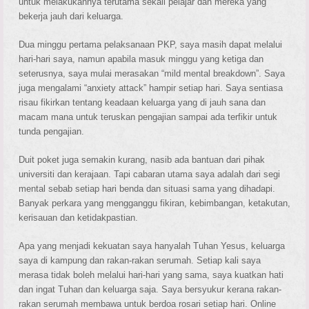
untuk melakukannya terutama sekali pelajar dan mereka yang
bekerja jauh dari keluarga.
Dua minggu pertama pelaksanaan PKP, saya masih dapat melalui
hari-hari saya, namun apabila masuk minggu yang ketiga dan
seterusnya, saya mulai merasakan “mild mental breakdown”. Saya
juga mengalami “anxiety attack” hampir setiap hari. Saya sentiasa
risau fikirkan tentang keadaan keluarga yang di jauh sana dan
macam mana untuk teruskan pengajian sampai ada terfikir untuk
tunda pengajian.
Duit poket juga semakin kurang, nasib ada bantuan dari pihak
universiti dan kerajaan. Tapi cabaran utama saya adalah dari segi
mental sebab setiap hari benda dan situasi sama yang dihadapi.
Banyak perkara yang mengganggu fikiran, kebimbangan, ketakutan,
kerisauan dan ketidakpastian.
Apa yang menjadi kekuatan saya hanyalah Tuhan Yesus, keluarga
saya di kampung dan rakan-rakan serumah. Setiap kali saya
merasa tidak boleh melalui hari-hari yang sama, saya kuatkan hati
dan ingat Tuhan dan keluarga saja. Saya bersyukur kerana rakan-
rakan serumah membawa untuk berdoa rosari setiap hari. Online