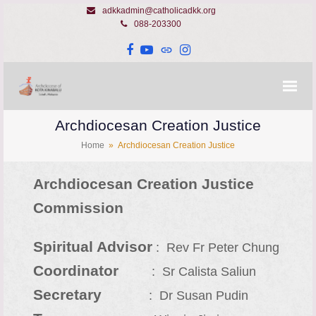
adkkadmin@catholicadkk.org
088-203300
Facebook
YouTube
Website
Instagram
Archdiocesan Creation Justice
Home
»
Archdiocesan Creation Justice
Archdiocesan Creation Justice
Commission
Spiritual Advisor
: Rev Fr Peter Chung
Coordinator
: Sr Calista Saliun
Secretary
: Dr Susan Pudin