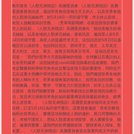
教宗接見《人類兄弟情誼》高層委員會 《人類兄弟情誼》高層
委員會發表訊息，邀請所有相信造物主天主的人，以及世界各地
的人類弟兄姊妹們，於5月14日一同祈禱守齋，求主終止疫情，
救世人脫離當前的苦難。 （梵蒂岡新聞網）在新冠疫情折磨著
世人的此刻，《人類兄弟情誼》高層委員會向「相信造物主的弟
兄姊妹，以及各地的人類弟兄姊妹」發表訊息，邀請眾人於5月
14日祈禱守齋，為世人的益處呼求天主。這份訊息於5月2日以多
種語言公諸於世，包括阿拉伯文、西班牙文、德文、土耳其文、
意大利文、法文、英文、波斯文和馬來文等等。 這份訊息首先
寫道：「我們的世界今天面臨嚴峻的危險，全球數以百萬計的人
生命受到威脅；這危險便是covid19新冠病毒的迅速擴散。我們
肯定醫藥和科學研究角色在抗擊這疫情方面的重要性，同時也不
忘在這重大危機中尋求造物主天主。因此，我們邀請世界各地所
有的人轉向天主，世界各個角落的每個人，按照各自的宗教、信
仰和教義，祈禱、懇求、守齋並力行慈悲善功，祈求上主終止這
次疫情，救我們脫離苦難，助祐科學家找出抗擊疫情的治療方
法，並且求主拯救世界免於如此嚴重傳染疾病蔓延的衛生、經濟
和人道苦果。」 《人類兄弟情誼》高層委員會依循同名文件的
目標，訂定5月14日為祈禱守齋日。該委員會邀請「所有宗教領
袖和全世界的人，響應這項攸關全人類的邀約，異口同聲轉向天
主，求祂守護世人，恩祐人類度過全球疫情，使人重獲安全、穩
定、健康與繁榮，讓我們的世界擺脫疫情，變得更有人情味、更
友愛」。 《人類兄弟情誼》高層委員會旨在落實同名文件的精