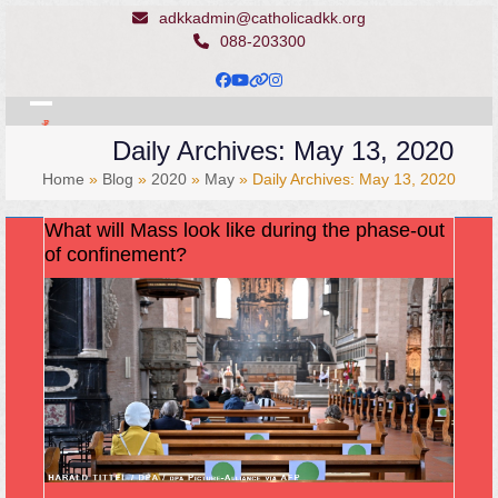
Skip
adkkadmin@catholicadkk.org
to
088-203300
content
Facebook
YouTube
Website
Instagram
Open
Close
Daily Archives: May 13, 2020
mobile
mobile
Home
»
Blog
»
2020
»
May
»
Daily Archives: May 13, 2020
menu
menu
What will Mass look like during the phase-out
of confinement?