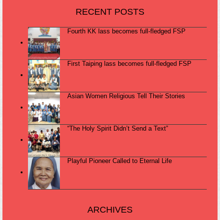
RECENT POSTS
Fourth KK lass becomes full-fledged FSP
First Taiping lass becomes full-fledged FSP
Asian Women Religious Tell Their Stories
“The Holy Spirit Didn’t Send a Text”
Playful Pioneer Called to Eternal Life
ARCHIVES