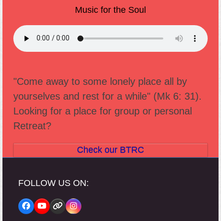
Music for the Soul
"Come away to some lonely place all by
yourselves and rest for a while" (Mk 6: 31).
Looking for a place for group or personal
Retreat?
Check our BTRC
FOLLOW US ON:
Facebook
YouTube
Website
Instagram