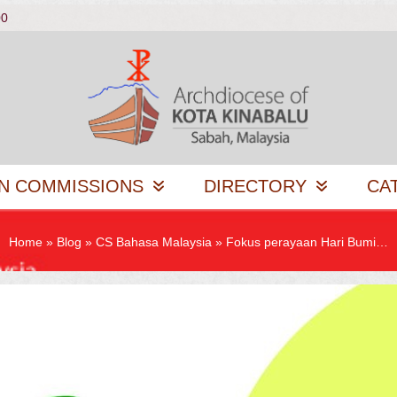
00
N COMMISSIONS
DIRECTORY
CA
Home
»
Blog
»
CS Bahasa Malaysia
»
Fokus perayaan Hari Bumi…