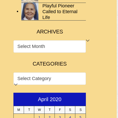
Playful Pioneer
Called to Eternal
Life
ARCHIVES
ARCHIVES
CATEGORIES
CATEGORIES
April 2020
M
T
W
T
F
S
S
1
2
3
4
5