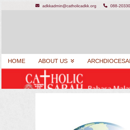
Skip
adkkadmin@catholicadkk.org
088-2033
to
content
HOME
ABOUT US
ARCHDIOCESA