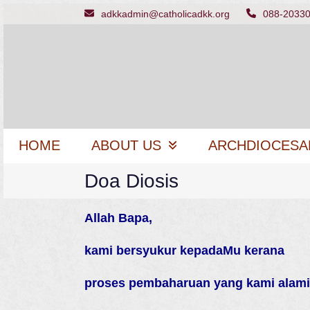
Skip
adkkadmin@catholicadkk.org
088-2033
to
content
HOME
ABOUT US
ARCHDIOCESA
Doa Diosis
Allah Bapa,
kami bersyukur kepadaMu kerana
proses pembaharuan yang kami alami