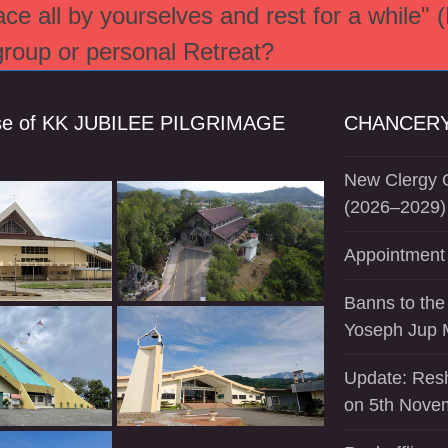
e all by yourselves and rest for a while" 
 group or personal Retreat?
se of KK JUBILEE PILGRIMAGE
CHANCERY
New Clergy O
(2026–2029)
Appointment 
Banns to the
Yoseph Jup 
Update: Resh
on 5th Nove