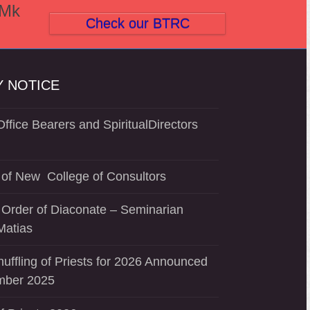
(Mk
Check our BTRC
 NOTICE
ffice Bearers and SpiritualDirectors
of New College of Consultors
 Order of Diaconate – Seminarian
Matias
uffling of Priests for 2026 Announced
mber 2025