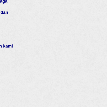
agai
 dan
n kami